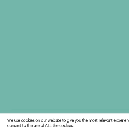
© 2020 Biosphere Corporation.
We use cookies on our website to give you the most relevant experien
All rights reserved.
consent to the use of ALL the cookies.