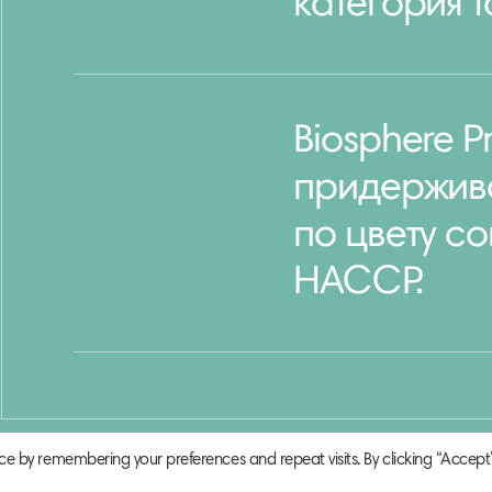
категория т
Biosphere Pr
придержив
по цвету с
НАССР.
ce by remembering your preferences and repeat visits. By clicking “Accept”