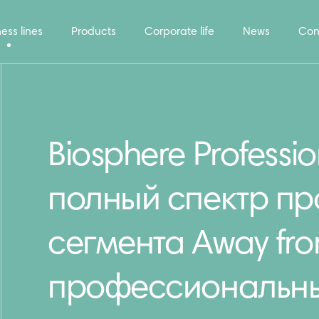
ess lines
Products
Corporate life
News
Con
Biosphere Professi
полный спектр пр
сегмента Away fr
профессиональны