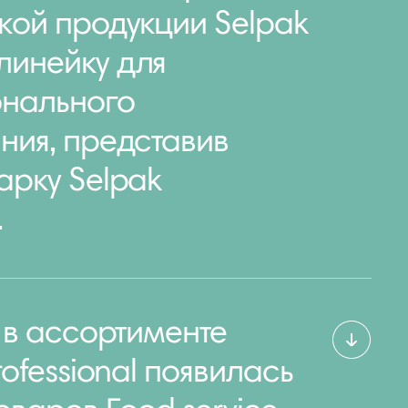
кой продукции Selpak
линейку для
нального
ния, представив
арку Selpak
.
у в ассортименте
rofessional появилась