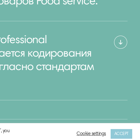
оваров Food service.
ofessional
ается кодирования
огласно стандартам
, you
Cookie settings
ACCEPT