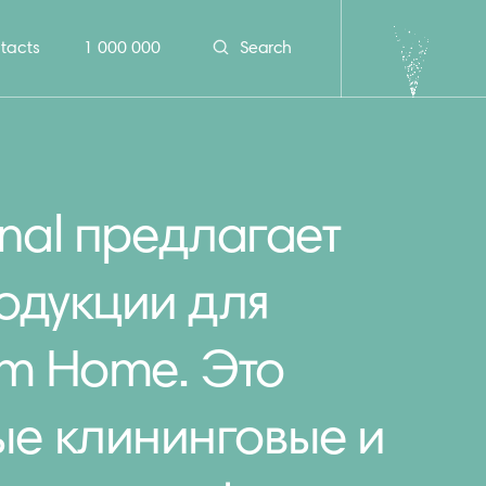
tacts
1 000 000
Search
onal предлагает
одукции для
om Home. Это
е клининговые и