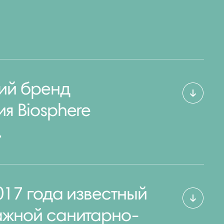
ий бренд
я Biosphere
.
017 года известный
ажной санитарно-