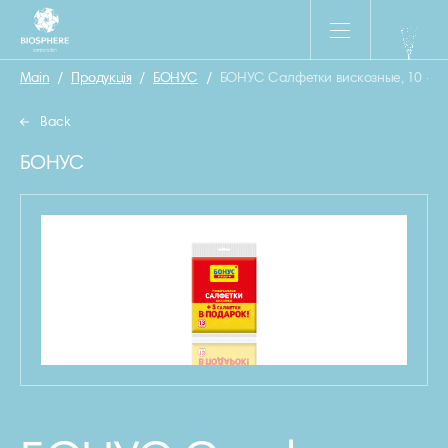
Main
/
Продукція
/
БОНУС
/
БОНУС Салфетки вискозные, 10 + 3 
Back
БОНУС