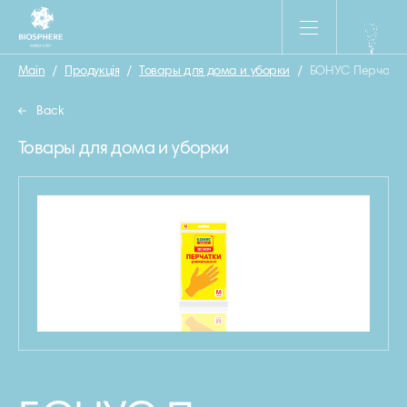
Main
/
Продукція
/
Товары для дома и уборки
/
БОНУС Перчатки
Back
Товары для дома и уборки