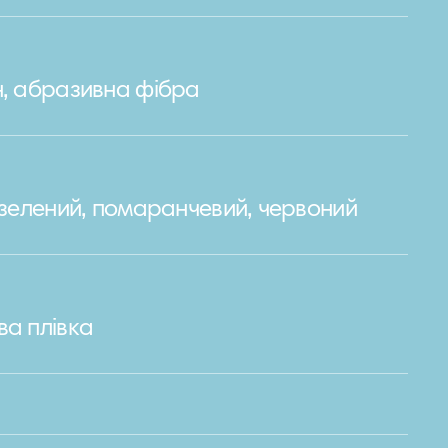
н, абразивна фібра
, зелений, помаранчевий, червоний
ва плівка