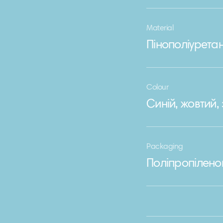
Material
Пінополіурета
Colour
Синій, жовтий
Packaging
Поліпропілено