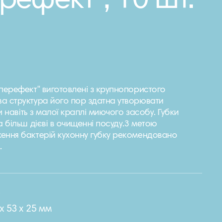
рефект", 10 шт.
перефект" виготовлені з крупнопористого
а структура його пор здатна утворювати
ни навіть з малої краплі миючого засобу. Губки
а більш дієві в очищенні посуду.З метою
ення бактерій кухонну губку рекомендовано
.
e
х 53 х 25 мм