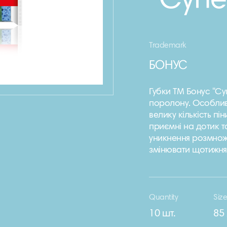
"Супе
Trademark
БОНУС
Губки ТМ Бонус "Су
поролону. Особлив
велику кількість пі
приємні на дотик т
уникнення розмнож
змінювати щотижня
Quantity
Siz
10 шт.
85 