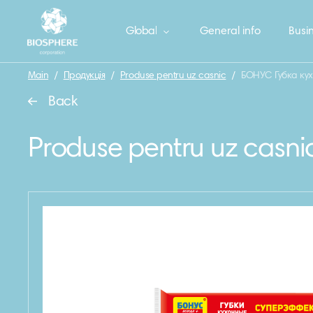
Global
General info
Busin
Main
/
Продукція
/
Produse pentru uz casnic
/
БОНУС Губка кух
Back
Produse pentru uz casni