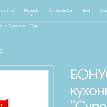
ess lines
Products
Corporate life
News
Con
онна “Суперефект”, 10 шт.
c
БОНУ
кухон