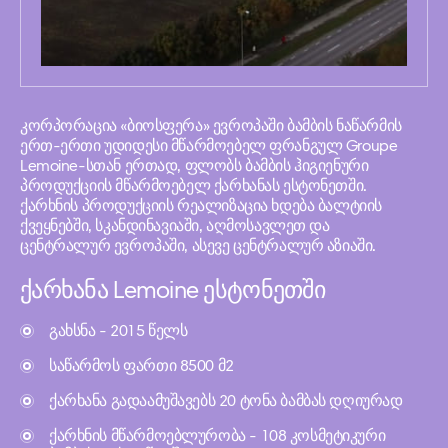
კორპორაცია «ბიოსფერა» ევროპაში ბამბის ნაწარმის
ერთ-ერთი უდიდესი მწარმოებელ ფრანგულ Groupe
Lemoine-სთან ერთად, ფლობს ბამბის ჰიგიენური
პროდუქციის მწარმოებელ ქარხანას ესტონეთში.
ქარხნის პროდუქციის რეალიზაცია ხდება ბალტიის
ქვეყნებში, სკანდინავიაში, აღმოსავლეთ და
ცენტრალურ ევროპაში, ასევე ცენტრალურ აზიაში.
ქარხანა Lemoine ესტონეთში
გახსნა - 2015 წელს
საწარმოს ფართი 8500 მ2
ქარხანა გადაამუშავებს 20 ტონა ბამბას დღიურად
ქარხნის მწარმოებლურობა - 108 კოსმეტიკური