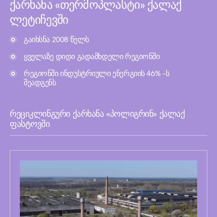
ქარხანა «თერმოპლასტი» ქალაქ
ლეტიჩევში
გაიხსნა 2008 წელს
ყველაზე დიდი გადამხდელი რეგიონში
რეგიონში ინდუსტრიული ენერგიის 46% -ს
შეადგენს
რეციკლინგური ქარხანა «პოლიგრინ» ქალაქ
ფასტოვში