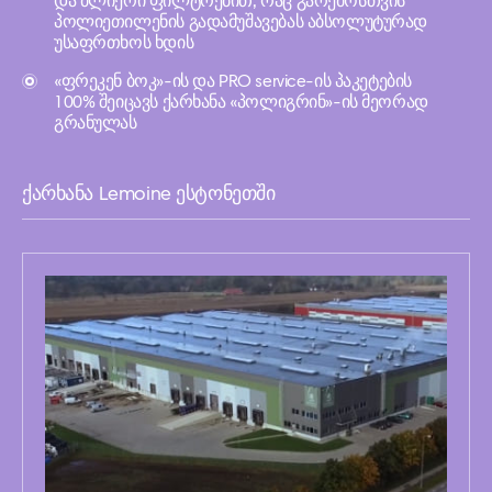
და ძლიერი ფილტრებით, რაც გარემოსთვის
პოლიეთილენის გადამუშავებას აბსოლუტურად
უსაფრთხოს ხდის
«ფრეკენ ბოკ»-ის და PRO service-ის პაკეტების
100% შეიცავს ქარხანა «პოლიგრინ»-ის მეორად
გრანულას
ქარხანა Lemoine ესტონეთში