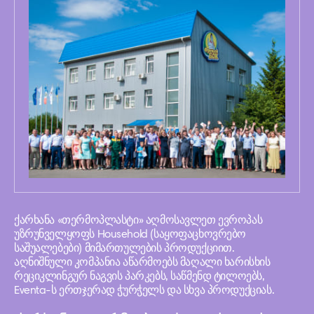
ქარხანა «თერმოპლასტი» აღმოსავლეთ ევროპას
უზრუნველყოფს Household (საყოფაცხოვრებო
საშუალებები) მიმართულების პროდუქციით.
აღნიშნული კომპანია აწარმოებს მაღალი ხარისხის
რეციკლინგურ ნაგვის პარკებს, საწმენდ ტილოებს,
Eventa-ს ერთჯერად ჭურჭელს და სხვა პროდუქციას.